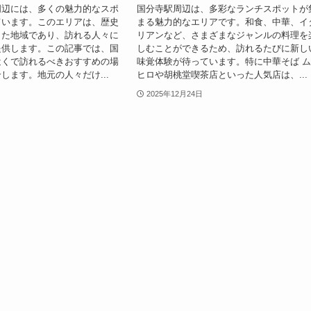
周辺には、多くの魅力的なスポ
国分寺駅周辺は、多彩なランチスポットが
ています。このエリアは、歴史
まる魅力的なエリアです。和食、中華、イ
した地域であり、訪れる人々に
リアンなど、さまざまなジャンルの料理を
提供します。この記事では、国
しむことができるため、訪れるたびに新し
近くで訪れるべきおすすめの場
味覚体験が待っています。特に中華そば 
します。地元の人々だけ...
ヒロや胡桃堂喫茶店といった人気店は、...
2025年12月24日