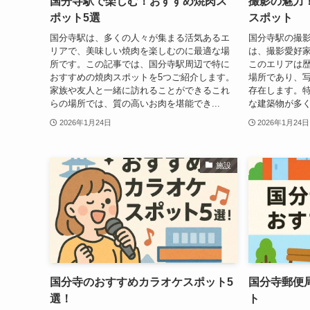
国分寺駅で楽しむ！おすすめ焼肉ス
撮影の魅力
ポット5選
スポット
国分寺駅は、多くの人々が集まる活気あるエ
国分寺駅の撮影
リアで、美味しい焼肉を楽しむのに最適な場
は、撮影愛好
所です。この記事では、国分寺駅周辺で特に
このエリアは
おすすめの焼肉スポットを5つご紹介します。
場所であり、
家族や友人と一緒に訪れることができるこれ
存在します。
らの場所では、質の高いお肉を堪能でき...
な建築物が多く
2026年1月24日
2026年1月24日
施設
国分寺のおすすめカラオケスポット5
国分寺郵便
選！
ト