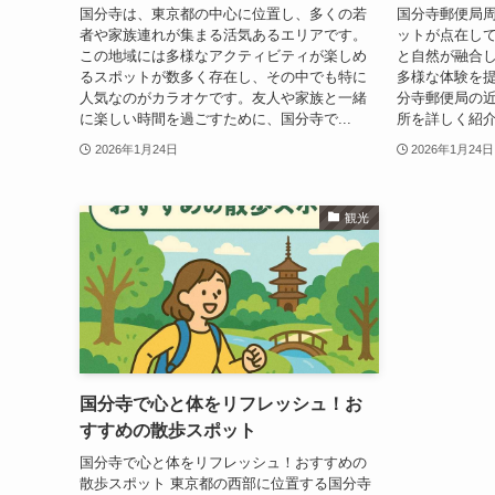
国分寺は、東京都の中心に位置し、多くの若
国分寺郵便局
者や家族連れが集まる活気あるエリアです。
ットが点在し
この地域には多様なアクティビティが楽しめ
と自然が融合
るスポットが数多く存在し、その中でも特に
多様な体験を
人気なのがカラオケです。友人や家族と一緒
分寺郵便局の
に楽しい時間を過ごすために、国分寺で...
所を詳しく紹介
2026年1月24日
2026年1月24日
観光
国分寺で心と体をリフレッシュ！お
すすめの散歩スポット
国分寺で心と体をリフレッシュ！おすすめの
散歩スポット 東京都の西部に位置する国分寺