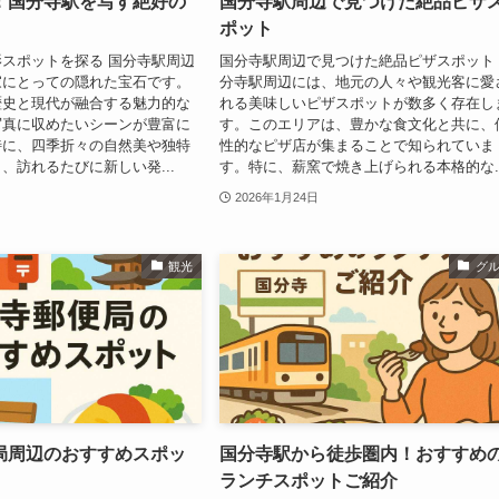
！国分寺駅を写す絶好の
国分寺駅周辺で見つけた絶品ピザ
ポット
スポットを探る 国分寺駅周辺
国分寺駅周辺で見つけた絶品ピザスポット
家にとっての隠れた宝石です。
分寺駅周辺には、地元の人々や観光客に愛
歴史と現代が融合する魅力的な
れる美味しいピザスポットが数多く存在し
写真に収めたいシーンが豊富に
す。このエリアは、豊かな食文化と共に、
特に、四季折々の自然美や独特
性的なピザ店が集まることで知られていま
、訪れるたびに新しい発...
す。特に、薪窯で焼き上げられる本格的な..
2026年1月24日
観光
グ
局周辺のおすすめスポッ
国分寺駅から徒歩圏内！おすすめ
ランチスポットご紹介