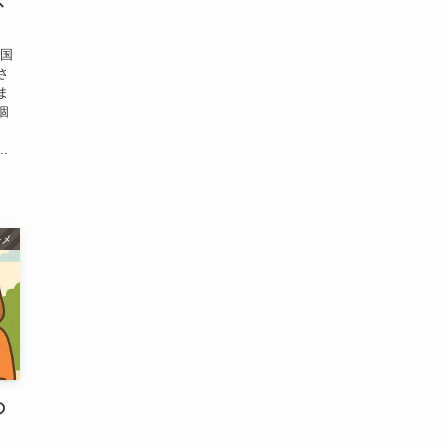
ス
 国
さ
ま
個
.
ルメ
の