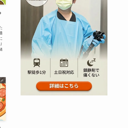
っ
た
適
に
り
緒
ルメ