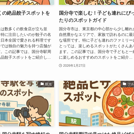
くの絶品餃子スポットを
国分寺で楽しむ！子ども連れにぴ
たりのスポットガイド
には数多くの飲食店が立ち並
国分寺市は、東京都の中心部から少し離れ
も特に注目したいのが餃子の名
自然豊かなエリアで、家族で訪れるのに最
は日本全国で愛される料理です
な場所です。特に子ども連れのファミリー
寺では独自の魅力を持つ店舗が
とっては、楽しめるスポットがたくさんあ
す。この記事では、国分寺駅周
ます。この記事では、国分寺で子どもと一
品餃子スポットをご紹介し...
に楽しめるおすすめのスポットをご紹介...
2026年1月27日
観光
グ