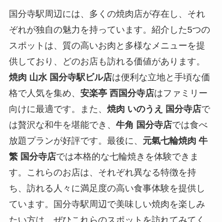
国分寺駅周辺には、多くの焼肉店が存在し、それ
ぞれが独自の魅力を持っています。紹介した5つの
スポットは、質の高いお肉と多様なメニューを提
供しており、どのお店も訪れる価値があります。
焼肉 山水 国分寺駅ビル店
は便利な立地と手頃な価
格で人気を集め、
安楽亭 西国分寺店
はファミリー
向けに最適です。また、
焼肉 いのうえ 国分寺店
で
は贅沢な和牛を堪能でき、
牛角 国分寺店
では食べ
放題プランが好評です。最後に、
元氣七輪焼肉 牛
繁 国分寺店
では本格的な七輪焼きを体験できま
す。これらのお店は、それぞれ異なる特徴を持
ち、訪れる人々に満足度の高い食事体験を提供し
ています。国分寺駅周辺で美味しい焼肉を楽しみ
たい方は、ぜひこれらのスポットを訪れてみてく