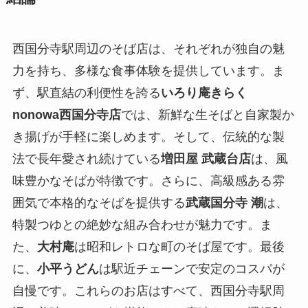
西国分寺駅周辺のそば店は、それぞれが独自の魅
力を持ち、多様な食事体験を提供しています。ま
ず、駅直結の利便性を誇る
いろり庵きらく
nonowa西国分寺店
では、新鮮な生そばと自家製か
き揚げが手軽に楽しめます。そして、伝統的な製
法で長年愛され続けている
増田屋 武蔵台店
は、風
味豊かなそばが特徴です。さらに、高級感ある雰
囲気で本格的なそばを提供する
武蔵国分寺 潮
は、
特製つゆとの絶妙な組み合わせが魅力です。ま
た、
大村庵
は昭和レトロな町のそば屋です。最後
に、
小平うどん
は駅近チェーンで安定のコスパが
自慢です。
これらのお店はすべて、西国分寺駅周