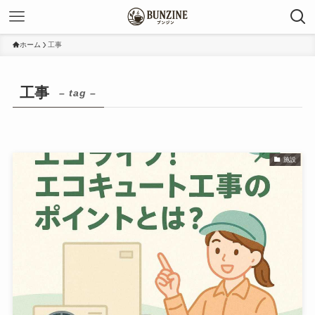
ホーム
工事
工事
– tag –
施設