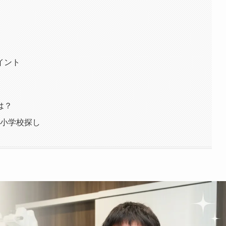
イント
は？
立小学校探し